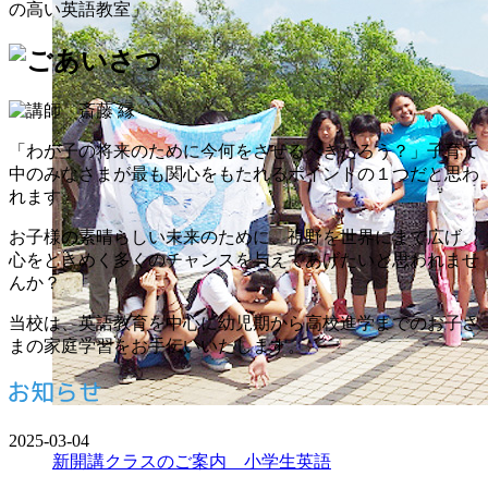
「わが子の将来のために今何をさせるべきだろう？」子育て
中のみなさまが最も関心をもたれるポイントの１つだと思わ
れます。
お子様の素晴らしい未来のために、視野を世界にまで広げ、
心をときめく多くのチャンスを与えてあげたいと思われませ
んか？
当校は、英語教育を中心に幼児期から高校進学までのお子さ
まの家庭学習をお手伝いいたします。
2025-03-04
新開講クラスのご案内 小学生英語