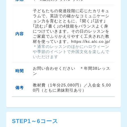
子どもたちの発達段階に応じたカリキュ
ラムで、英語での確かなコミュニケーシ
ョン力を育むとともに、｢聞く｣｢話す｣
｢読む｣｢書く｣の4技能をバランスよく身
につけていきます。その日のレッスンを
内容
ご家庭でふりかえりやすく工夫された教
＊通常のレッスンのほかにハロウィーン
や季節のイベントで外国文化を楽しんで
いただけます
お問い合わせください　＊年間38レッス
時間
ン
教材費（1年分25,080円）／入会金 5,00
備考
0円（ともに弟妹割引あり）
STEP1～6コース