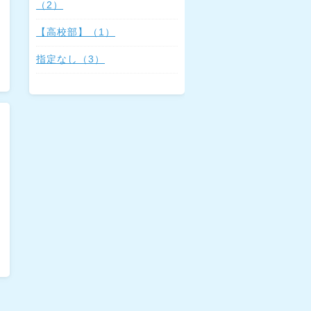
（2）
【高校部】（1）
指定なし（3）