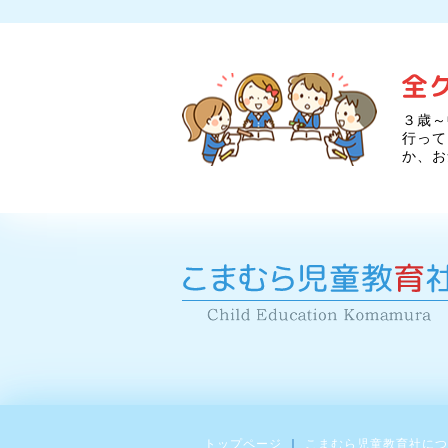
３歳～
行って
か、お
トップページ
こまむら児童教育社につ